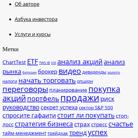
Об авторе
Азбука инвестора
Услуги и курсы
Метки
ETF
анализ акций
анализ
ChartTest
TWS IB
VIX
видео
рынка
брокер
дивиденды
золото
биткоин
начать торговать
налоги
опцион
покупка
переговоры
планирование
продажи
акций
портфель
риск
руководство
секрет успеха
сектор S&P 500
стоит ли покупать
спросите гафаити
стоп-
счастье
стратегия бизнеса
страх
лосс
стресс
успех
тренд
тайм-менеджмент
трейдхак