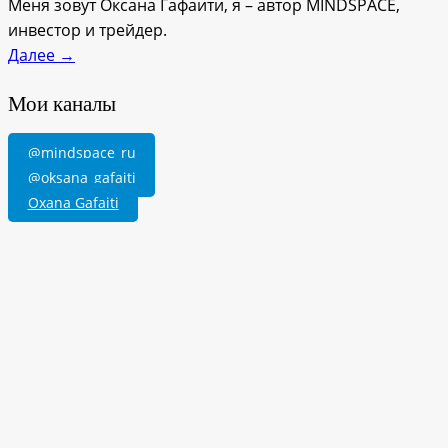
Меня зовут Оксана Гафаити, я – автор MINDSPACE,
инвестор и трейдер.
Далее →
Мои каналы
@mindspace_ru
@oksana_gafaiti
Oxana Gafaiti