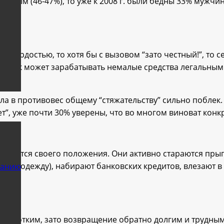
ным (46-47%), то уже к 2008 г. были бедны 33% мужчин
с гордостью, то хотя бы с вызовом “зато честный!”, то 
еловек может зарабатывать немалые средства легальным 
а в противовес общему “стяжательству” сильно поблек. 
езет”, уже почти 30% уверены, что во многом виноват кон
сняются своего положения. Они активно стараются прыг
хнику, одежду), набирают банковских кредитов, влезают в
ванию
о коротким, зато возвращение обратно долгим и трудным