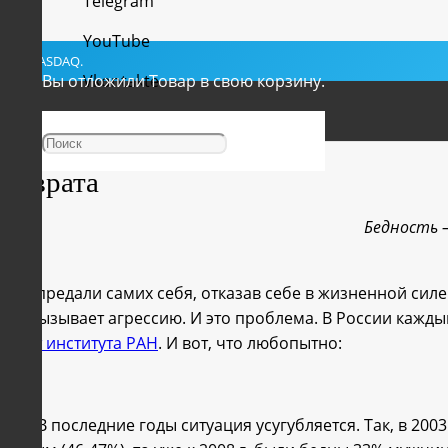
Telegram
YouTube
YSE и NASDAQ.
Вы отложили
Vkontakte
Товар
в свою корзину.
Facebook
возврата
Бедность –
 Они предали самих себя, отказав себе в жизненной сил
ение вызывает агрессию. И это проблема. В России кажд
ии от института РАН
. И вот, что любопытно:
ти. В последние годы ситуация усугубляется. Так, в 200