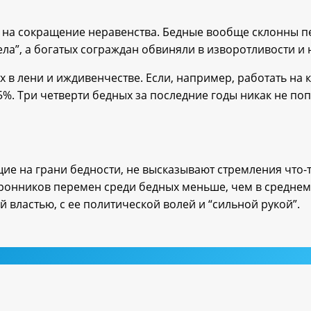
рс на сокращение неравенства. Бедные вообще склонны п
аела”, а богатых сограждан обвиняли в изворотливости и
х в лени и иждивенчестве. Если, например, работать на
5%. Три четверти бедных за последние годы никак не поп
е на грани бедности, не высказывают стремления что-т
оронников перемен среди бедных меньше, чем в среднем 
 властью, с ее политической волей и “сильной рукой”.