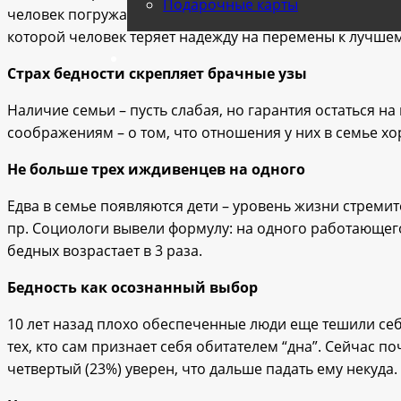
Подарочные карты
человек погружается в болото собственной бедности. С
которой человек теряет надежду на перемены к лучшему
Страх бедности скрепляет брачные узы
Наличие семьи – пусть слабая, но гарантия остаться на
соображениям – о том, что отношения у них в семье х
Не больше трех иждивенцев на одного
Едва в семье появляются дети – уровень жизни стремит
пр. Социологи вывели формулу: на одного работающего 
бедных возрастает в 3 раза.
Бедность как осознанный выбор
10 лет назад плохо обеспеченные люди еще тешили се
тех, кто сам признает себя обитателем “дна”. Сейчас п
четвертый (23%) уверен, что дальше падать ему некуда.