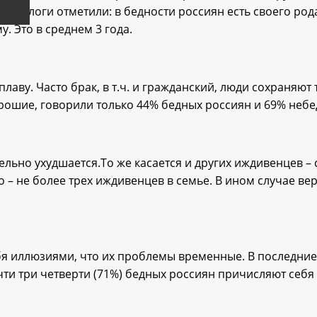
оциологи отметили: в бедности россиян есть своего рода
. Это в среднем 3 года.
 плаву. Часто брак, в т.ч. и гражданский, люди сохраняю
орошие, говорили только 44% бедных россиян и 69% небе
ельно ухудшается.То же касается и других иждивенцев – 
– не более трех иждивенцев в семье. В ином случае вер
бя иллюзиями, что их проблемы временные. В последние
очти три четверти (71%) бедных россиян причисляют себя