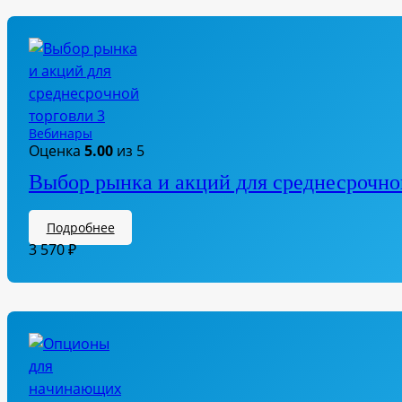
Вебинары
Оценка
5.00
из 5
Выбор рынка и акций для среднесрочно
Подробнее
3 570
₽