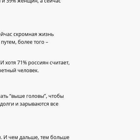
 и 39% женщин, а сейчас
сейчас скромная жизнь
путем, более того –
И хотя 71% россиян считает,
кретный человек.
ать “выше головы”, чтобы
 долги и зарываются все
. И чем дальше, тем больше