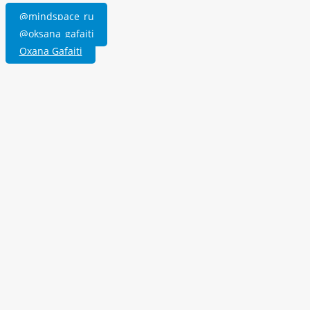
@mindspace_ru
@oksana_gafaiti
Oxana Gafaiti