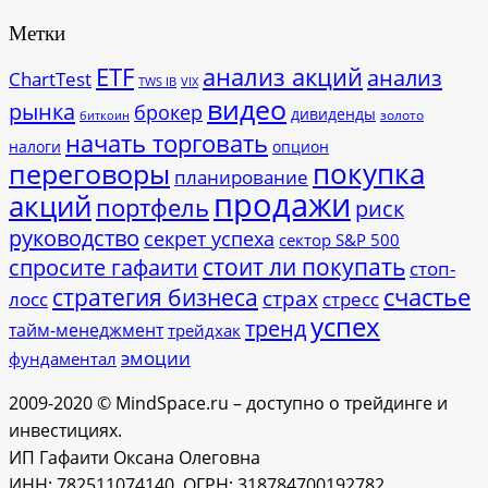
Метки
ETF
анализ акций
анализ
ChartTest
TWS IB
VIX
видео
рынка
брокер
дивиденды
золото
биткоин
начать торговать
налоги
опцион
покупка
переговоры
планирование
продажи
акций
портфель
риск
руководство
секрет успеха
сектор S&P 500
стоит ли покупать
спросите гафаити
стоп-
счастье
стратегия бизнеса
страх
лосс
стресс
успех
тренд
тайм-менеджмент
трейдхак
эмоции
фундаментал
2009-2020 © MindSpace.ru – доступно о трейдинге и
инвестициях.
ИП Гафаити Оксана Олеговна
ИНН: 782511074140, ОГРН: 318784700192782