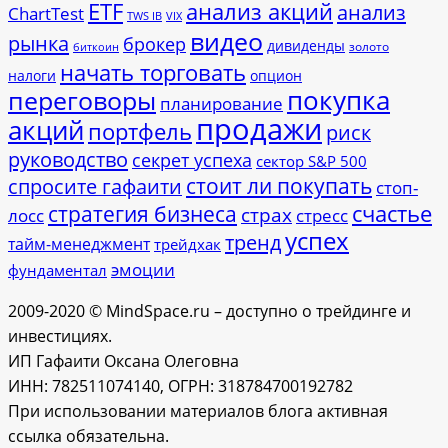
ETF
анализ акций
анализ
ChartTest
TWS IB
VIX
видео
рынка
брокер
дивиденды
золото
биткоин
начать торговать
налоги
опцион
покупка
переговоры
планирование
продажи
акций
портфель
риск
руководство
секрет успеха
сектор S&P 500
стоит ли покупать
спросите гафаити
стоп-
счастье
стратегия бизнеса
страх
лосс
стресс
успех
тренд
тайм-менеджмент
трейдхак
эмоции
фундаментал
2009-2020 © MindSpace.ru – доступно о трейдинге и
инвестициях.
ИП Гафаити Оксана Олеговна
ИНН: 782511074140, ОГРН: 318784700192782
При использовании материалов блога активная
ссылка обязательна.