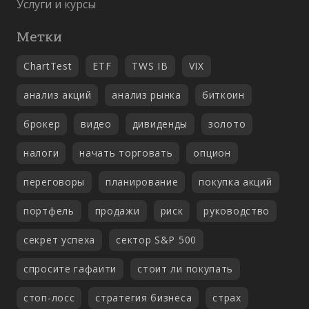
Услуги и курсы
Метки
ChartTest
ETF
TWS IB
VIX
анализ акций
анализ рынка
биткоин
брокер
видео
дивиденды
золото
налоги
начать торговать
опцион
переговоры
планирование
покупка акций
портфель
продажи
риск
руководство
секрет успеха
сектор S&P 500
спросите гафаити
стоит ли покупать
стоп-лосс
стратегия бизнеса
страх