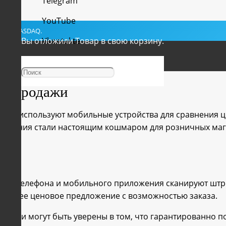
Telegram
YouTube
YSE и NASDAQ.
Вы отложили
Vkontakte
Товар
в свою корзину.
Facebook
ют продажи
елей используют мобильные устройства для сравнения ц
ожения стали настоящим кошмаром для розничных мага
меры телефона и мобильного приложения сканируют штри
о лучшее ценовое предложение с возможностью заказа.
ведь они могут быть уверены в том, что гарантированно 