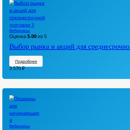
Вебинары
Оценка
5.00
из 5
Выбор рынка и акций для среднесрочно
Подробнее
3 570
₽
Вебинары