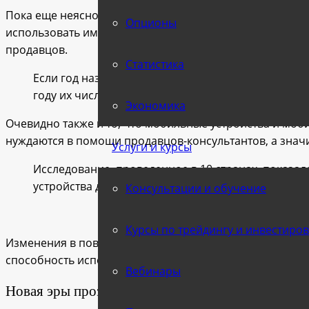
Пока еще неясно, какое число покупателей готово пот
Опционы
использовать имеющуюся технологию только при покуп
продавцов.
Статистика
Если год назад число покупателей, использовавших
году их число увеличилось в 50 раз до 5,6%.
Экономика
Очевидно также и то, что мобильные устройства и мо
нуждаются в помощи продавцов-консультантов, а знач
Услуги и курсы
Исследование, проведенное в 10 странах, показа
устройства для получения дополнительной информ
Консультации и обучение
Курсы по трейдингу и инвестиро
Изменения в поведении потребителей ставят под угроз
способность использовать продавцов, чтобы заманить
Вебинары
Новая эры прозрачности цен