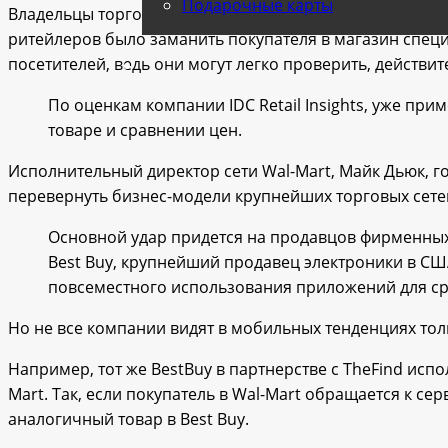
Подарочные карты
Владельцы торговых сетей видят в технологичных воз
ритейлеров было заманить покупателя в магазин спец
посетителей, ведь они могут легко проверить, действ
По оценкам компании IDC Retail Insights, уже п
товаре и сравнении цен.
Исполнительный директор сети Wal-Mart, Майк Дьюк, го
перевернуть бизнес-модели крупнейших торговых сете
Основной удар придется на продавцов фирменных, 
Best Buy, крупнейший продавец электроники в США,
повсеместного использования приложений для ср
Но не все компании видят в мобильных тенденциях тол
Например, тот же BestBuy в партнерстве с TheFind испо
Mart. Так, если покупатель в Wal-Mart обращается к се
аналогичный товар в Best Buy.