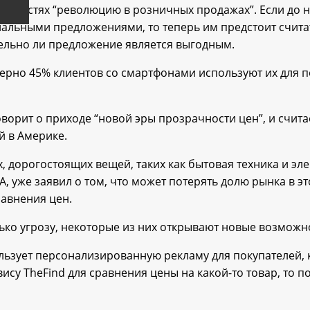
можностях “революцию в розничных продажах”. Если до 
иальными предложениями, то теперь им предстоит счита
ительно ли предложение является выгодным.
римерно 45% клиентов со смартфонами используют их для
ворит о приходе “новой эры прозрачности цен”, и считае
й в Америке.
дорогостоящих вещей, таких как бытовая техника и эле
 уже заявил о том, что может потерять долю рынка в эт
авнения цен.
ько угрозу, некоторые из них открывают новые возможн
льзует персонализированную рекламу для покупателей, ко
рвису TheFind для сравнения цены на какой-то товар, то 