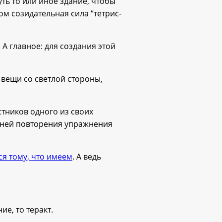
ть то или иное здание, чтобы
ом созидательная сила “тетрис-
. А главное: для создания этой
 вещи со светлой стороны,
тников одного из своих
 дней повторения упражнения
ся тому, что имеем
. А ведь
ие, то теракт.