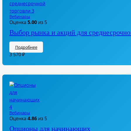
Вебинары
Оценка
5.00
из 5
Выбор рынка и акций для среднесрочно
Подробнее
3 570
₽
Вебинары
Оценка
4.86
из 5
Опционы для начинающих