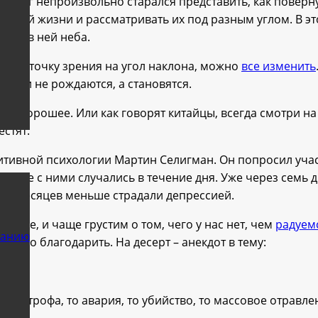
х мозг непроизвольно старался представить, как поверну
 своей жизни и рассматривать их под разным углом. В эт
деть в ней неба.
менив точку зрения на угол наклона, можно
все изменить
стами не рождаются, а становятся.
-то хорошее. Или как говорят китайцы, всегда смотри на
естят.
итивной психологии Мартин Селигман. Он попросил учас
торые с ними случались в течение дня. Уже через семь
сть месяцев меньше страдали депрессией.
жное, и чаще грустим о том, чего у нас нет, чем
радуем
ванию
 него благодарить. На десерт – анекдот в тему:
катастрофа, то авария, то убийство, то массовое отравлен