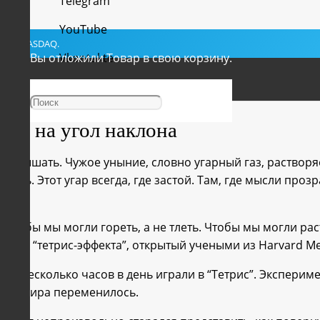
Telegram
YouTube
YSE и NASDAQ.
Вы отложили
Vkontakte
Товар
в свою корзину.
Facebook
лона
ния на угол наклона
дно дышать. Чужое уныние, словно угарный газ, растворя
ишь. Этот угар всегда, где застой. Там, где мысли прозр
Чтобы мы могли гореть, а не тлеть. Чтобы мы могли раст
омен “тетрис-эффекта”, открытый учеными из Harvard Med
и несколько часов в день играли в “Тетрис”. Эксперимен
ятие мира переменилось.