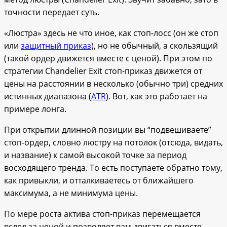
точности передает суть.
«Люстра» здесь не что иное, как стоп-лосс (он же стоп
или
защитный приказ
), но не обычный, а скользящий
(такой ордер движется вместе с ценой). При этом по
стратегии Chandelier Exit стоп-приказ движется от
цены на расстоянии в несколько (обычно три) средних
истинных диапазона (
ATR
). Вот, как это работает на
примере лонга.
При открытии длинной позиции вы “подвешиваете”
стоп-ордер, словно люстру на потолок (отсюда, видать,
и название) к самой высокой точке за период
восходящего тренда. То есть поступаете обратно тому,
как привыкли, и отталкиваетесь от ближайшего
максимума, а не минимума цены.
По мере роста актива стоп-приказ перемещается
вслед за ценой и позволяет вам двигаться вместе