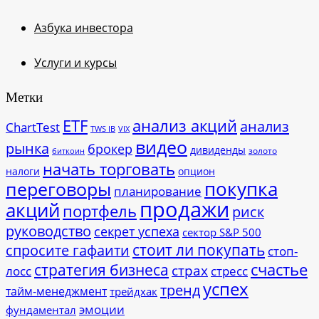
Азбука инвестора
Услуги и курсы
Метки
ETF
анализ акций
анализ
ChartTest
TWS IB
VIX
видео
рынка
брокер
дивиденды
золото
биткоин
начать торговать
налоги
опцион
покупка
переговоры
планирование
продажи
акций
портфель
риск
руководство
секрет успеха
сектор S&P 500
стоит ли покупать
спросите гафаити
стоп-
счастье
стратегия бизнеса
страх
лосс
стресс
успех
тренд
тайм-менеджмент
трейдхак
эмоции
фундаментал