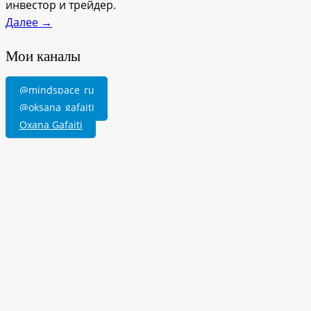
инвестор и трейдер.
Далее →
Мои каналы
@mindspace_ru
@oksana_gafaiti
Oxana Gafaiti