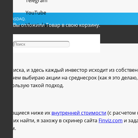
Telegram
YouTube
YSE и NASDAQ.
Вы отложили
Vkontakte
Товар
в свою корзину.
Facebook
о поиска, и здесь каждый инвестор исходит из собствен
язи с чем выбираю акции на среднесрок (как я это делаю
 я использую такой подход.
торгующиеся ниже их
внутренней стоимости
(с расчетом 
чтобы их найти, я захожу в скринер сайта
Finviz.com
и зад
етрам.