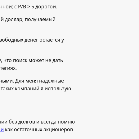
нной; с P/B > 5 дорогой.
дый доллар, получаемый
свободных денег остается у
, что поиск может не дать
тегиях.
жными. Для меня надежные
а таких компаний я использую
ии без долгов и всегда помню
ии
как остаточных акционеров