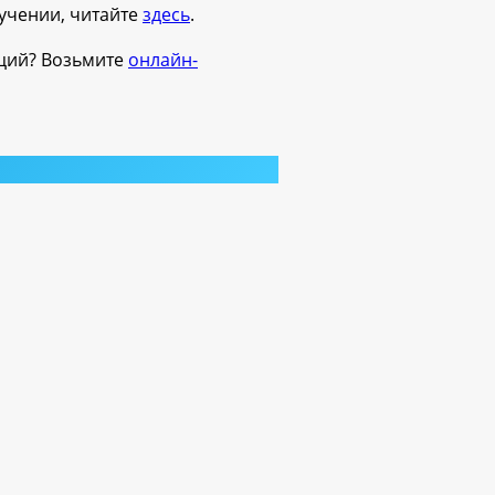
зучении, читайте
здесь
.
кций? Возьмите
онлайн-