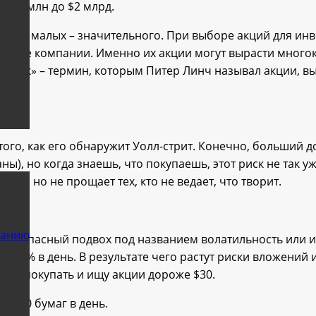
т $300 млн до $2 млрд.
, от малых – значительного. При выборе акций для инве
евые компании. Именно их акции могут вырасти многокр
атник» – термин, которым Питер Линч называл акции, в
ого, как его обнаружит Уолл-стрит. Конечно, больший д
ы), но когда знаешь, что покупаешь, этот риск не так уж 
мочь, но не прощает тех, кто не ведает, что творит.
ванию
есть опасный подвох под названием волатильность или 
до 20% в день. В результате чего растут риски вложени
а их покупать и ищу акции дороже $30.
0 000 бумаг в день.