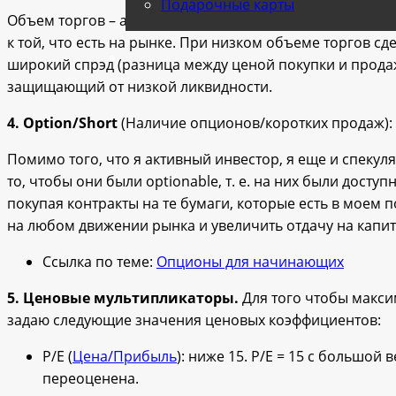
Подарочные карты
Объем торгов – архиважный момент, потому как он – и
к той, что есть на рынке. При низком объеме торгов сд
широкий спрэд (разница между ценой покупки и продаж
защищающий от низкой ликвидности.
4.
Option/Short
(Наличие опционов/коротких продаж): 
Помимо того, что я активный инвестор, я еще и спекул
то, чтобы они были optionable, т. е. на них были дос
покупая контракты на те бумаги, которые есть в моем 
на любом движении рынка и увеличить отдачу на капит
Ссылка по теме:
Опционы для начинающих
5. Ценовые мультипликаторы.
Для того чтобы макси
задаю следующие значения ценовых коэффициентов:
Р/Е (
Цена/Прибыль
): ниже 15. P/E = 15 с большой
переоценена.