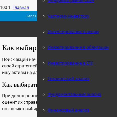
Фондовый рынок США
Главная
Частному инвестору
Блог Оксаны Гафаити о трейдинге и инвестициях на N
Анализ графиков и акций
Инвестирование в акции
Как выбирать акции?
Как выбирать акции?
Инвестирование в облигации
Поиск акций начинается с определения параметров этог
Инвестирование в ETF
своей стратегией. Я чаще торгую, чем инвестирую, в св
ищу активы на длительный (свыше 2-х лет) срок и тогда
Технический анализ
Как выбирать акции для инвестиций?
Фундаментальный анализ
При долгосрочных вложениях мне интересны бумаги, 
оценит их справедливо, а их цена возрастет). Для того 
позволяют выбирать такие акции, по следующим парам
Финансовый анализ