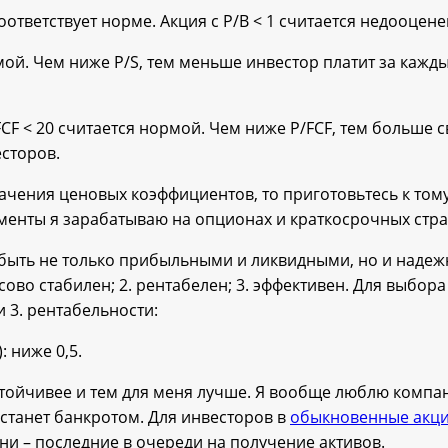
 соответствует норме. Акция с P/B < 1 считается недооцене
ормой. Чем ниже P/S, тем меньше инвестор платит за каж
/FCF < 20 считается нормой. Чем ниже P/FCF, тем больше 
есторов.
ачения ценовых коэффициентов, то приготовьтесь к тому
оменты я зарабатываю на опционах и краткосрочных стра
быть не только прибыльными и ликвидными, но и наде
сово стабилен; 2. рентабелен; 3. эффективен. Для выбор
и 3. рентабельности:
): ниже 0,5.
тойчивее и тем для меня лучше. Я вообще люблю компан
 станет банкротом. Для инвесторов в
обыкновенные акц
они – последние в очереди на получение активов.