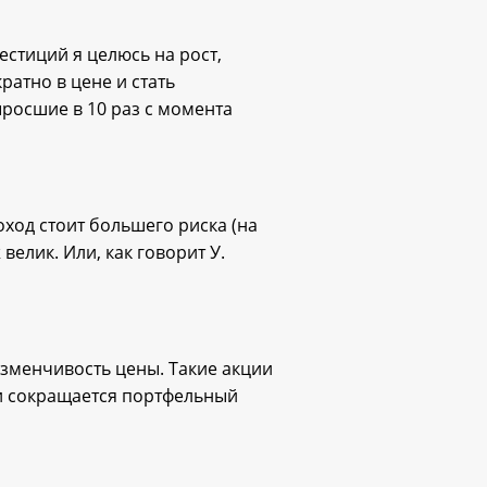
стиций я целюсь на рост,
атно в цене и стать
ыросшие в 10 раз с момента
оход стоит большего риска (на
велик. Или, как говорит У.
изменчивость цены. Такие акции
й и сокращается портфельный