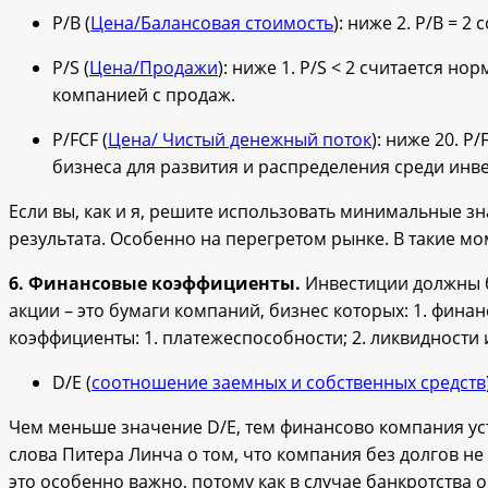
P/B (
Цена/Балансовая стоимость
): ниже 2. P/B = 2
P/S (
Цена/Продажи
): ниже 1. P/S < 2 считается н
компанией с продаж.
P/FCF (
Цена/ Чистый денежный поток
): ниже 20. P
бизнеса для развития и распределения среди инв
Если вы, как и я, решите использовать минимальные зн
результата. Особенно на перегретом рынке. В такие м
6.
Финансовые коэффициенты.
Инвестиции должны 
акции – это бумаги компаний, бизнес которых: 1. финан
коэффициенты: 1. платежеспособности; 2. ликвидности 
D/E (
соотношение заемных и собственных средств
Чем меньше значение D/E, тем финансово компания ус
слова Питера Линча о том, что компания без долгов не
это особенно важно, потому как в случае банкротства 