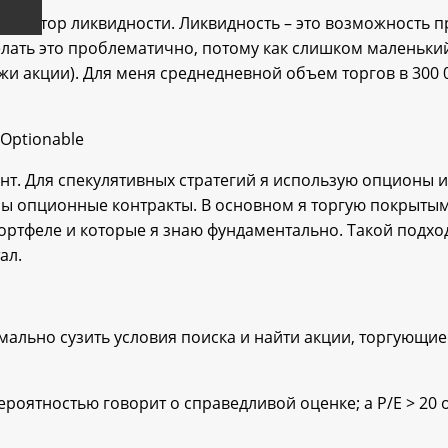
ндикатор ликвидности. Ликвидность – это возможность п
елать это проблематично, потому как слишком маленький 
и акции). Для меня среднедневной объем торгов в 300 
Optionable
янт. Для спекулятивных стратегий я использую опционы 
тупны опционные контракты. В основном я торгую покрыт
портфеле и которые я знаю фундаментально. Такой подхо
ал.
мально сузить условия поиска и найти акции, торгующие
 вероятностью говорит о справедливой оценке; а P/E > 20 