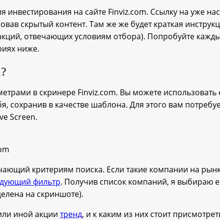
ля инвестирования на сайте Finviz.com. Ссылку на уже н
вав скрытый контент. Там же же будет краткая инструкц
 акций, отвечающих условиям отбора). Попробуйте кажд
риях ниже.
m?
рами в скринере Finviz.com. Вы можете использовать е
я, сохранив в качестве шаблона. Для этого вам потребуе
e Screen.
com
чающий критериям поиска. Если такие компании на рынке
едующий фильтр
. Получив список компаний, я выбираю 
делена на скриншоте).
 или иной акции
тренд
, и к каким из них стоит присмотре