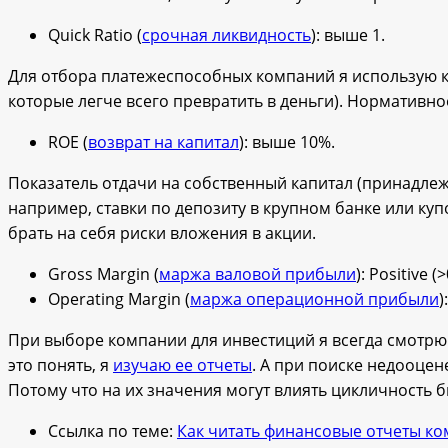
Quick Ratio (
срочная ликвидность
): выше 1.
Для отбора платежеспособных компаний я использую
которые легче всего превратить в деньги).
Нормативное 
ROE (
возврат на капитал
): выше 10%.
Показатель отдачи на собственный капитал (принадле
например, ставки по депозиту в крупном банке или куп
брать на себя риски вложения в акции.
Gross Margin (
маржа валовой прибыли
): Positive (
Operating Margin (
маржа операционной прибыли
)
При выборе компании для инвестиций я всегда смотрю 
это понять, я
изучаю ее отчеты
. А при поиске недооце
Потому что на их значения могут влиять цикличность б
Ссылка по теме:
Как читать финансовые отчеты к