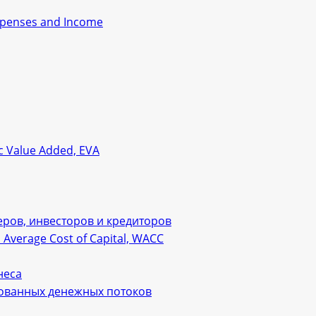
xpenses and Income
 Value Added, EVA
ров, инвесторов и кредиторов
verage Cost of Capital, WACC
неса
рованных денежных потоков