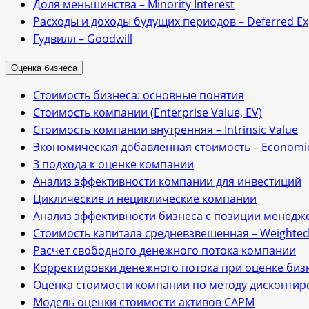
Доля меньшинства – Minority Interest
Расходы и доходы будущих периодов – Deferred E
Гудвилл – Goodwill
Оценка бизнеса
Стоимость бизнеса: основные понятия
Стоимость компании (Enterprise Value, EV)
Стоимость компании внутренняя – Intrinsic Value
Экономическая добавленная стоимость – Economic
3 подхода к оценке компании
Анализ эффективности компании для инвестиций
Циклические и нециклические компании
Анализ эффективности бизнеса с позиции менедже
Стоимость капитала средневзвешенная – Weighted A
Расчет свободного денежного потока компании
Корректировки денежного потока при оценке биз
Оценка стоимости компании по методу дисконти
Модель оценки стоимости активов САРМ