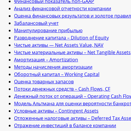
Финансовый показатель non-GAAP
Анализ финансовой отчетности компании
Оценка финансовых результатов и золотое прави
Забалансовый учет
Манипулирование прибылью
Разводнение капитала – Dilution of Equity
Чистые активы — Net Assets Value, NAV
Чистые материальные активы – Net Tangible Assets
Амортизация – Amortization
Методы начисления амортизации
Оборотный капитал – Working Capital
Оценка товарных запасов
Потоки денежных средств – Cash Flows, CF
Денежный поток от операций – Operating Cash Flo
Модель Альтмана для оценки вероятности банкро
Условные активы – Contingent Assets
Отложенные налоговые активы – Deferred Tax Asse
Отражение инвестиций в балансе компании