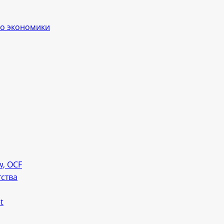
ло экономики
w, OCF
тства
t