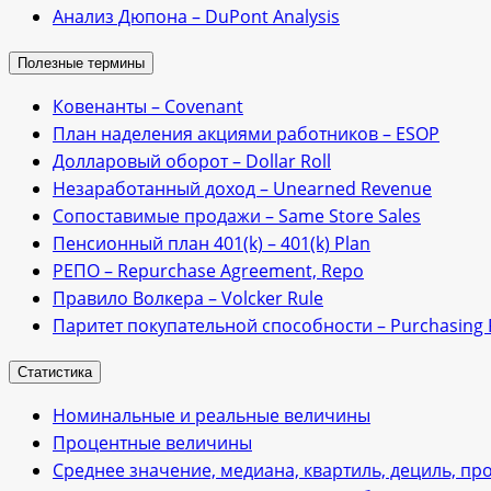
Анализ Дюпона – DuPont Analysis
Полезные термины
Ковенанты – Сovenant
План наделения акциями работников – ESOP
Долларовый оборот – Dollar Roll
Незаработанный доход – Unearned Revenue
Сопоставимые продажи – Same Store Sales
Пенсионный план 401(k) – 401(k) Plan
РЕПО – Repurchase Agreement, Repo
Правило Волкера – Volcker Rule
Паритет покупательной способности – Purchasing P
Статистика
Номинальные и реальные величины
Процентные величины
Среднее значение, медиана, квартиль, дециль, пр