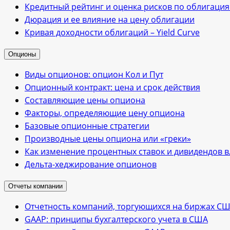
Кредитный рейтинг и оценка рисков по облигаци
Дюрация и ее влияние на цену облигации
Кривая доходности облигаций – Yield Curve
Опционы
Виды опционов: опцион Кол и Пут
Опционный контракт: цена и срок действия
Cоставляющие цены опциона
Факторы, определяющие цену опциона
Базовые опционные стратегии
Производные цены опциона или «греки»
Как изменение процентных ставок и дивидендов 
Дельта-хеджирование опционов
Отчеты компании
Отчетность компаний, торгующихся на биржах С
GAAP: принципы бухгалтерского учета в США