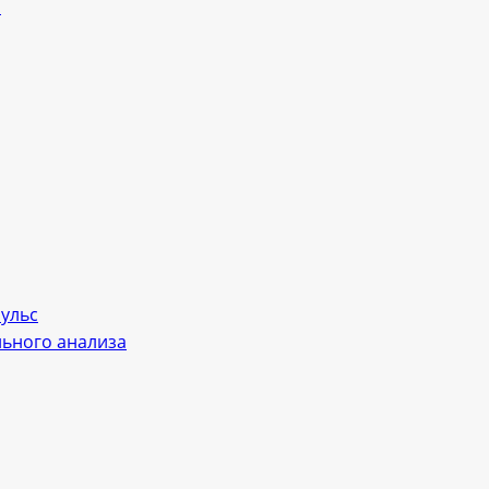
л
пульс
льного анализа