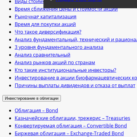
Виды стоимости акции
Время сближения цены и стоимости акций
Рыночная капитализация
Время для покупки акций
Что такое диверсификация?
Анализ фундаментальный, технический и рацион
3 уровня фундаментального анализа
Анализ cравнительный
Анализ рынков акций по странам
Кто такие институциональные инвесторы?
Инвестирование в акции биофармацевтических к
Причины выплаты дивидендов и отказа от выплат
Инвестирование в облигации
Облигация – Bond
Казначейские облигации, трежериc – Treasuries
Конвертируемая облигация – Convertible Bond
Биржевая облигация – Exchange-Traded Bond