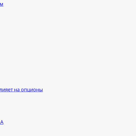
ям
влияет на опционы
ША