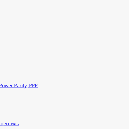
ower Parity, PPP
оцентиль