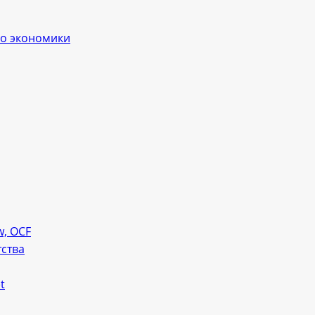
ло экономики
w, OCF
тства
t