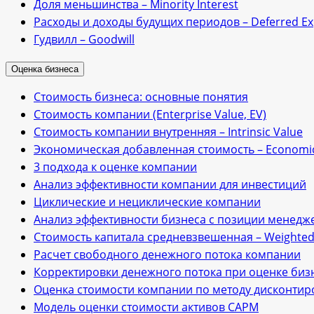
Доля меньшинства – Minority Interest
Расходы и доходы будущих периодов – Deferred E
Гудвилл – Goodwill
Оценка бизнеса
Стоимость бизнеса: основные понятия
Стоимость компании (Enterprise Value, EV)
Стоимость компании внутренняя – Intrinsic Value
Экономическая добавленная стоимость – Economic
3 подхода к оценке компании
Анализ эффективности компании для инвестиций
Циклические и нециклические компании
Анализ эффективности бизнеса с позиции менедже
Стоимость капитала средневзвешенная – Weighted A
Расчет свободного денежного потока компании
Корректировки денежного потока при оценке биз
Оценка стоимости компании по методу дисконти
Модель оценки стоимости активов САРМ