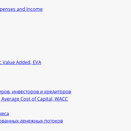
xpenses and Income
 Value Added, EVA
ров, инвесторов и кредиторов
verage Cost of Capital, WACC
неса
рованных денежных потоков