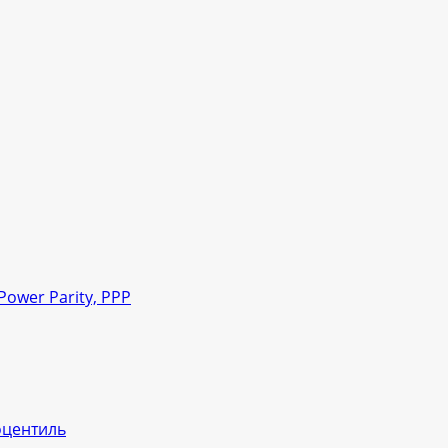
ower Parity, PPP
оцентиль