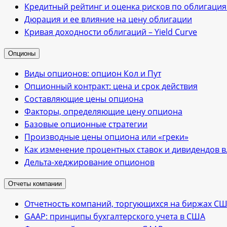
Кредитный рейтинг и оценка рисков по облигаци
Дюрация и ее влияние на цену облигации
Кривая доходности облигаций – Yield Curve
Опционы
Виды опционов: опцион Кол и Пут
Опционный контракт: цена и срок действия
Cоставляющие цены опциона
Факторы, определяющие цену опциона
Базовые опционные стратегии
Производные цены опциона или «греки»
Как изменение процентных ставок и дивидендов 
Дельта-хеджирование опционов
Отчеты компании
Отчетность компаний, торгующихся на биржах С
GAAP: принципы бухгалтерского учета в США