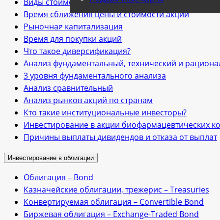
Виды стоимости акции
Время сближения цены и стоимости акций
Рыночная капитализация
Время для покупки акций
Что такое диверсификация?
Анализ фундаментальный, технический и рацион
3 уровня фундаментального анализа
Анализ cравнительный
Анализ рынков акций по странам
Кто такие институциональные инвесторы?
Инвестирование в акции биофармацевтических к
Причины выплаты дивидендов и отказа от выплат
Инвестирование в облигации
Облигация – Bond
Казначейские облигации, трежериc – Treasuries
Конвертируемая облигация – Convertible Bond
Биржевая облигация – Exchange-Traded Bond