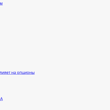
ям
влияет на опционы
ША