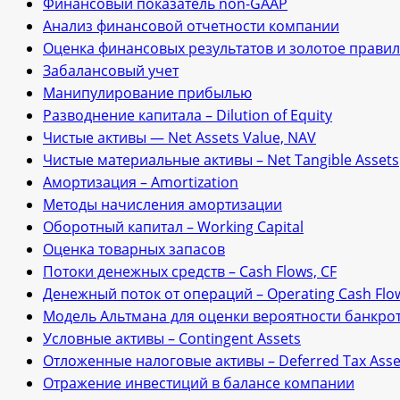
Финансовый показатель non-GAAP
Анализ финансовой отчетности компании
Оценка финансовых результатов и золотое прави
Забалансовый учет
Манипулирование прибылью
Разводнение капитала – Dilution of Equity
Чистые активы — Net Assets Value, NAV
Чистые материальные активы – Net Tangible Assets
Амортизация – Amortization
Методы начисления амортизации
Оборотный капитал – Working Capital
Оценка товарных запасов
Потоки денежных средств – Cash Flows, CF
Денежный поток от операций – Operating Cash Flo
Модель Альтмана для оценки вероятности банкро
Условные активы – Contingent Assets
Отложенные налоговые активы – Deferred Tax Asse
Отражение инвестиций в балансе компании