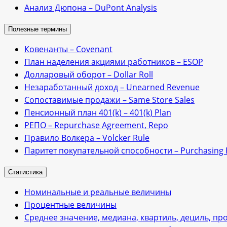
Анализ Дюпона – DuPont Analysis
Полезные термины
Ковенанты – Сovenant
План наделения акциями работников – ESOP
Долларовый оборот – Dollar Roll
Незаработанный доход – Unearned Revenue
Сопоставимые продажи – Same Store Sales
Пенсионный план 401(k) – 401(k) Plan
РЕПО – Repurchase Agreement, Repo
Правило Волкера – Volcker Rule
Паритет покупательной способности – Purchasing P
Статистика
Номинальные и реальные величины
Процентные величины
Среднее значение, медиана, квартиль, дециль, пр