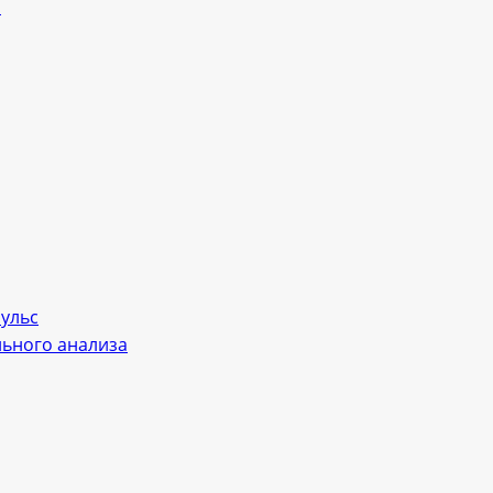
л
пульс
льного анализа