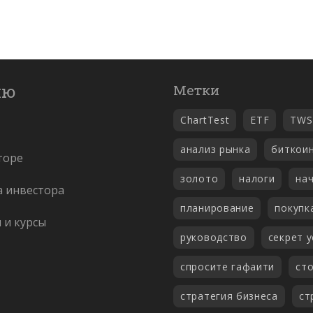
ню
Метки
ChartTest
ETF
TWS
анализ рынка
биткои
торе
золото
налоги
на
а инвестора
планирование
покупк
и и курсы
руководство
секрет у
спросите гафаити
сто
стратегия бизнеса
ст