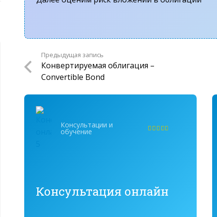
Предыдущая запись
Конвертируемая облигация –
Convertible Bond
Консультации и
обучение
Оценка
4.95
из 5
Консультация онлайн