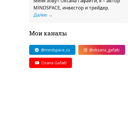
Меня зовут Оксана Гафаити, я – автор
MINDSPACE, инвестор и трейдер.
Далее →
Мои каналы
@mindspace_ru
@oksana_gafaiti
Oxana Gafaiti