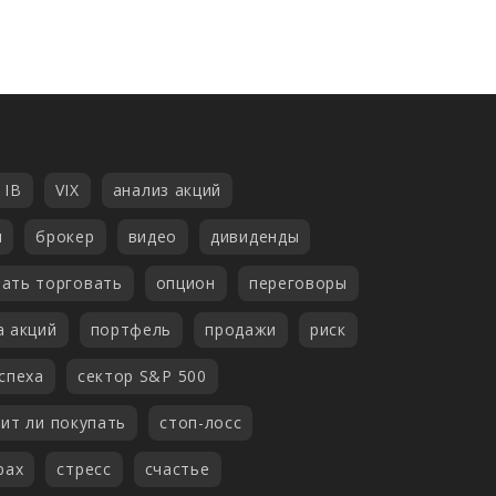
 IB
VIX
анализ акций
н
брокер
видео
дивиденды
чать торговать
опцион
переговоры
а акций
портфель
продажи
риск
спеха
сектор S&P 500
ит ли покупать
стоп-лосс
рах
стресс
счастье