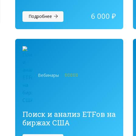
6 000
₽
Подробнее
Вебинары
Оценка
5.00
из 5
Поиск и анализ ETFов на
биржах США