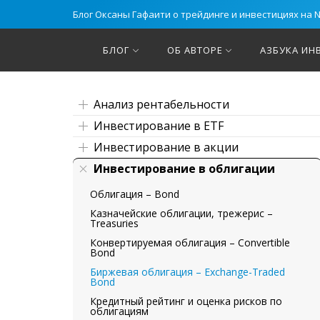
Блог Оксаны Гафаити о трейдинге и инвестициях на 
БЛОГ
ОБ АВТОРЕ
АЗБУКА ИН
Анализ рентабельности
Инвестирование в ETF
Инвестирование в акции
Инвестирование в облигации
Облигация – Bond
Казначейские облигации, трежериc –
Treasuries
Конвертируемая облигация – Convertible
Bond
Биржевая облигация – Exchange-Traded
Bond
Кредитный рейтинг и оценка рисков по
облигациям