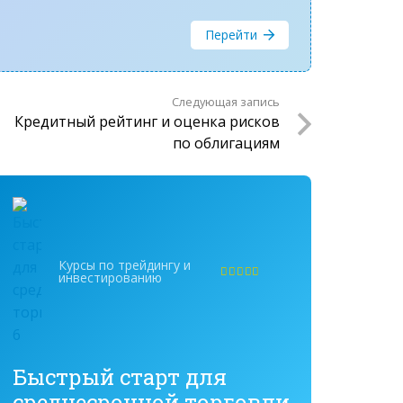
Перейти
Следующая запись
Кредитный рейтинг и оценка рисков
по облигациям
Курсы по трейдингу и
инвестированию
Оценка
5.00
из 5
Быстрый старт для
среднесрочной торговли