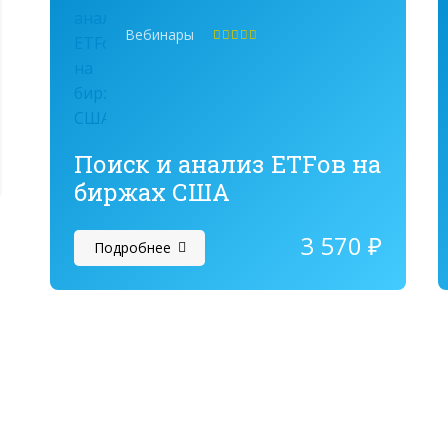
Вебинары
Оценка
5.00
из 5
Поиск и анализ ETFов на
биржах США
3 570
₽
Подробнее