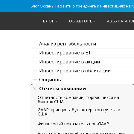
Блог Оксаны Гафаити о трейдинге и инвестициях на 
БЛОГ
ОБ АВТОРЕ
АЗБУКА ИНВ
Анализ рентабельности
Инвестирование в ETF
Инвестирование в акции
Инвестирование в облигации
Опционы
Отчеты компании
Отчетность компаний, торгующихся на
биржах США
GAAP: принципы бухгалтерского учета в
США
Финансовый показатель non-GAAP
Анализ финансовой отчетности компании