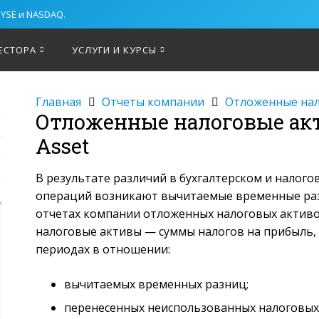
NYSE и NASDAQ.
ЕСТОРА
УСЛУГИ И КУРСЫ
Главная
Отчеты компании
Отложенные нало
Отложенные налоговые акт
Asset
В результате различий в бухгалтерском и налого
операций возникают вычитаемые временные раз
отчетах компании отложенных налоговых активов
налоговые активы — суммы налогов на прибыль
периодах в отношении:
вычитаемых временных разниц;
перенесенных неиспользованных налоговых