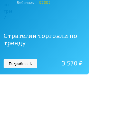
Вебинары
Оценка
5.00
из 5
Стратегии торговли по
тренду
3 570
₽
Подробнее