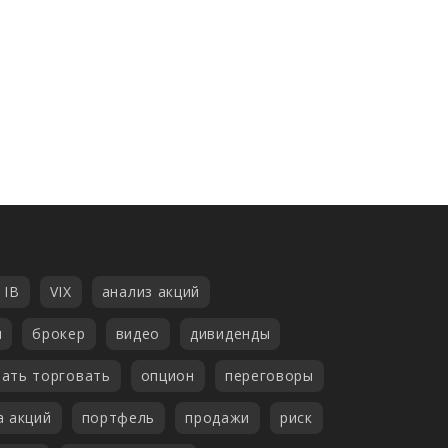
 IB
VIX
анализ акций
н
брокер
видео
дивиденды
чать торговать
опцион
переговоры
а акций
портфель
продажи
риск