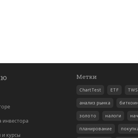
ню
Метки
ChartTest
ETF
TWS
анализ рынка
биткои
торе
золото
налоги
на
а инвестора
планирование
покупк
и и курсы