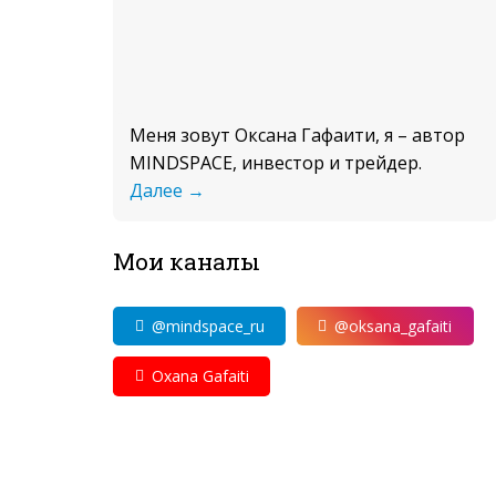
Меня зовут Оксана Гафаити, я – автор
MINDSPACE, инвестор и трейдер.
Далее →
Мои каналы
@mindspace_ru
@oksana_gafaiti
Oxana Gafaiti