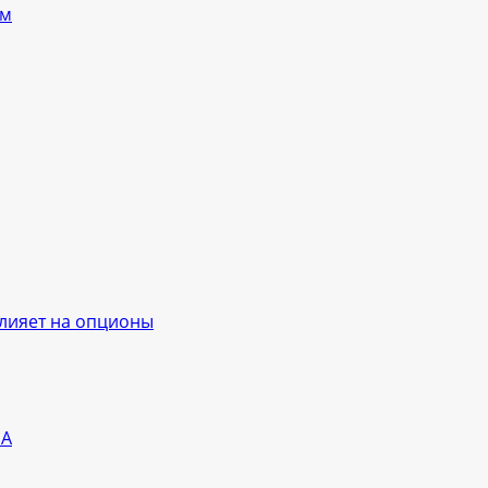
ям
влияет на опционы
ША