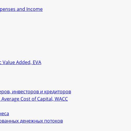
xpenses and Income
 Value Added, EVA
ров, инвесторов и кредиторов
verage Cost of Capital, WACC
неса
рованных денежных потоков