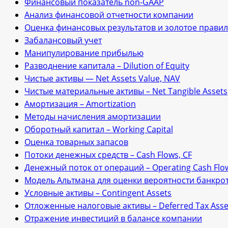
Финансовый показатель non-GAAP
Анализ финансовой отчетности компании
Оценка финансовых результатов и золотое прави
Забалансовый учет
Манипулирование прибылью
Разводнение капитала – Dilution of Equity
Чистые активы — Net Assets Value, NAV
Чистые материальные активы – Net Tangible Assets
Амортизация – Amortization
Методы начисления амортизации
Оборотный капитал – Working Capital
Оценка товарных запасов
Потоки денежных средств – Cash Flows, CF
Денежный поток от операций – Operating Cash Flo
Модель Альтмана для оценки вероятности банкро
Условные активы – Contingent Assets
Отложенные налоговые активы – Deferred Tax Asse
Отражение инвестиций в балансе компании