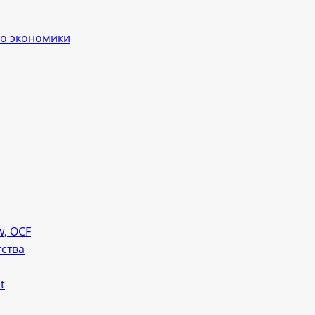
ло экономики
w, OCF
тства
t