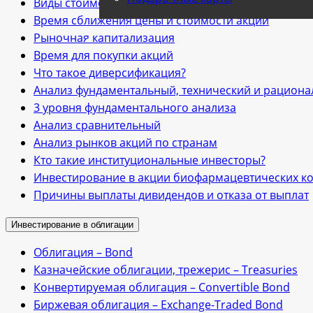
Виды стоимости акции
Время сближения цены и стоимости акций
Рыночная капитализация
Время для покупки акций
Что такое диверсификация?
Анализ фундаментальный, технический и рацион
3 уровня фундаментального анализа
Анализ cравнительный
Анализ рынков акций по странам
Кто такие институциональные инвесторы?
Инвестирование в акции биофармацевтических к
Причины выплаты дивидендов и отказа от выплат
Инвестирование в облигации
Облигация – Bond
Казначейские облигации, трежериc – Treasuries
Конвертируемая облигация – Convertible Bond
Биржевая облигация – Exchange-Traded Bond