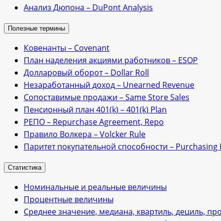
Анализ Дюпона – DuPont Analysis
Полезные термины
Ковенанты – Сovenant
План наделения акциями работников – ESOP
Долларовый оборот – Dollar Roll
Незаработанный доход – Unearned Revenue
Сопоставимые продажи – Same Store Sales
Пенсионный план 401(k) – 401(k) Plan
РЕПО – Repurchase Agreement, Repo
Правило Волкера – Volcker Rule
Паритет покупательной способности – Purchasing P
Статистика
Номинальные и реальные величины
Процентные величины
Среднее значение, медиана, квартиль, дециль, пр