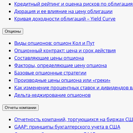
Кредитный рейтинг и оценка рисков по облигаци
Дюрация и ее влияние на цену облигации
Кривая доходности облигаций – Yield Curve
Опционы
Виды опционов: опцион Кол и Пут
Опционный контракт: цена и срок действия
Cоставляющие цены опциона
Факторы, определяющие цену опциона
Базовые опционные стратегии
Производные цены опциона или «греки»
Как изменение процентных ставок и дивидендов 
Дельта-хеджирование опционов
Отчеты компании
Отчетность компаний, торгующихся на биржах С
GAAP: принципы бухгалтерского учета в США