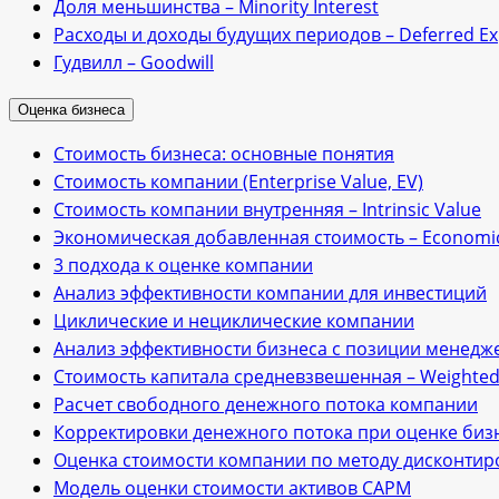
Доля меньшинства – Minority Interest
Расходы и доходы будущих периодов – Deferred E
Гудвилл – Goodwill
Оценка бизнеса
Стоимость бизнеса: основные понятия
Стоимость компании (Enterprise Value, EV)
Стоимость компании внутренняя – Intrinsic Value
Экономическая добавленная стоимость – Economic
3 подхода к оценке компании
Анализ эффективности компании для инвестиций
Циклические и нециклические компании
Анализ эффективности бизнеса с позиции менедже
Стоимость капитала средневзвешенная – Weighted A
Расчет свободного денежного потока компании
Корректировки денежного потока при оценке биз
Оценка стоимости компании по методу дисконти
Модель оценки стоимости активов САРМ