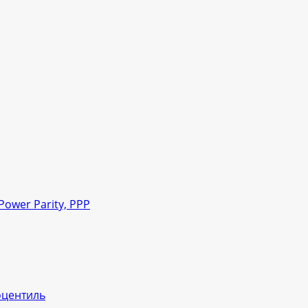
ower Parity, PPP
оцентиль