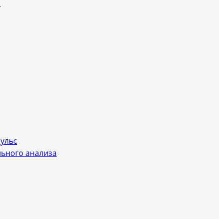
л
пульс
льного анализа