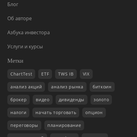
Блог
Об авторе
Азбука инвестора
Услуги и курсы
Метки
ChartTest
ETF
TWS IB
VIX
анализ акций
анализ рынка
биткоин
брокер
видео
дивиденды
золото
налоги
начать торговать
опцион
переговоры
планирование