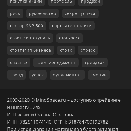
покупка акций
портфель
продажи
риск
руководство
секрет успеха
сектор S&P 500
спросите гафаити
стоит ли покупать
стоп-лосс
стратегия бизнеса
страх
стресс
счастье
тайм-менеджмент
трейдхак
тренд
успех
фундаментал
эмоции
2009-2020 © MindSpace.ru – доступно о трейдинге
и инвестициях.
ИП Гафаити Оксана Олеговна
ИНН: 782511074140, ОГРН: 318784700192782
При использовании материалов блога активная