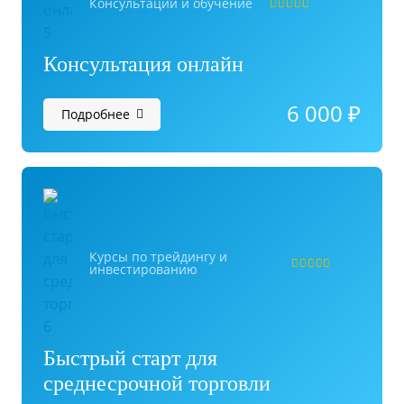
Консультации и обучение
Оценка
4.95
из 5
Консультация онлайн
6 000
₽
Подробнее
Курсы по трейдингу и
инвестированию
Оценка
5.00
из
Быстрый старт для
среднесрочной торговли